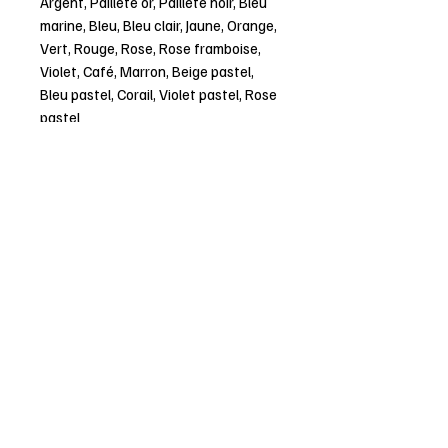
Argent, Pailleté or, Pailleté noir, Bleu
marine, Bleu, Bleu clair, Jaune, Orange,
Vert, Rouge, Rose, Rose framboise,
Violet, Café, Marron, Beige pastel,
Bleu pastel, Corail, Violet pastel, Rose
pastel
Personnalisation :
Texte personnalisable : Prénom, mot
doux, date, initiales…
Choix de la police d’écriture
Choix de la couleur du flocage
Possibilité d’ajouter un motif simple
(fleur, arc-en-ciel, bâteau, soleil,
coeur....)
Composition & entretien :
Matière : 100% Coton
Lavage à 30°C, à l’envers
Pas de Sèche-linge