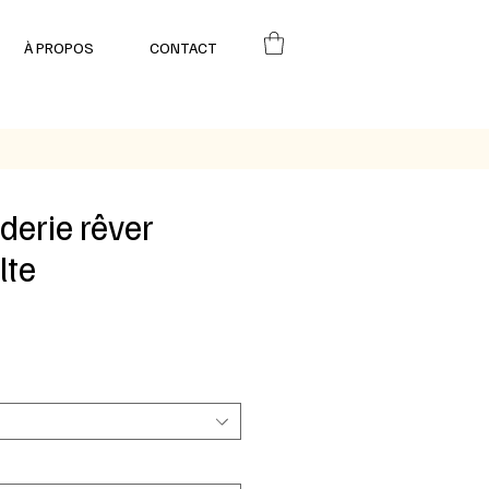
À PROPOS
CONTACT
oderie rêver
lte