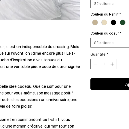
Sélectionner
Couleur du t-shirt
*
Couleur du coeur
*
Sélectionner
es, c’est un indispensable du dressing. Mais
 sur l’avant, on l’aime encore plus ! Le t-
Quantité
*
uche d’inspiration à vos tenues du
’est une véritable pièce coup de cœur signée
Aj
 belle idée cadeau. Que ce soit pour une
e pour vous-même, son message positif
 toutes les occasions : un anniversaire, une
ie de faire plaisir.
ision et en commandant ce t-shirt, vous
nal d’une maman créative, qui met tout son